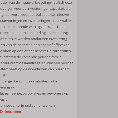
kader van de maatwerkregeling) heeft directe
gevolgen voor de investeringencapaciteit die
ingezet wordt voor de realisatie van nieuwe
huurwoningen en investeringen in de kwaliteit
van de bestaande woningvoorraad. Deze
aspecten dienen in onderlinge samenhang
bekeken te worden omdat een investering in
een van de aspecten een positief effect kan
hebben op een ander aspect. De corporaties
investeren de komende periode fors in
verduurzamingsmaatregelen, wat een positief
effect heeft op de woonlasten van huurders.
uist
in dergelijke complexe situaties is het
belangrijk
dat gemeente, corporaties en bewoners op
basis
van wederkerigheid samenwerken.
lees meer