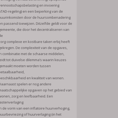
vennootschapsbelasting en invoering
ATAD-regeling) en een beperking van de
huurinkomsten door de huursombenadering
en passend toewijzen. Ditzelfde geldt voor de
gemeente, die door het decentraliseren van
de
zorg complexe en kostbare taken erbij heeft
gekregen. De complexiteit van de opgaves,
in combinatie met de schaarse middelen,
leidt tot duivelse dilemma’s waarin keuzes
gemaakt moeten worden tussen
betaalbaarheid,
beschikbaarheid en kwaliteit van wonen.
Daarnaast spelen er nog andere
maatschappelijke opgaven op het gebied van
wonen, zorg en leefbaarheid. Een
lastenverlaging
in de vorm van een inflatoire huurverhoging,
huurbevriezing of huurverlaging (in het