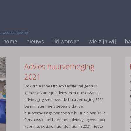
jke woonomgeving"
home
nieuws
lid worden
wie zijn wij
ha
Advies huurverhoging
2021
Ook dit jaar heeft Servaassleutel gebruik
gemaakt van zijn adviesrecht en Servatius
advies gegeven over de huurverhoging 2021.
De minister heeft bepaald dat de
huurverhoging voor sociale huur dit jaar 0% is.
Servaassleutel heeft het advies gegeven ook
voor niet sociale huur de huur in 2021 niet te