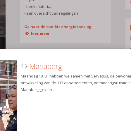
- beeldmateriaal
- een overzicht van regelingen
Ga naar de toolkit energietoeslag
lees meer
Meer huurders met
huurachterstand
19/07/22
Bijna vier op de tien corporaties zag het
aantal huurders met een huurachterstand in
de eerste maanden van 2022 toenemen, blijkt
uit vandaag gepubliceerde cijfers van
corporatiekoepel Aedes. De Woonbond maakt
zich zorgen over de oplopende