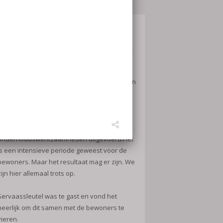
24 juni Servicedag,
samen afsluiten met een
hapje en een drankje.
Op vrijdag 24 juni organiseerde Servatius een
hapje en een drankje om te vieren dat de
werkzaamheden klaar zijn. 115 woningen
werden in het afgelopen jaar de
energiebesparende en
onderhoudswerkzaamheden uitgevoerd.Het
is een intensieve periode geweest voor de
bewoners. Maar het resultaat mag er zijn. We
zijn hier allemaal trots op.
Servaassleutel was te gast en vond het
heerlijk om dit samen met de bewoners te
vieren.