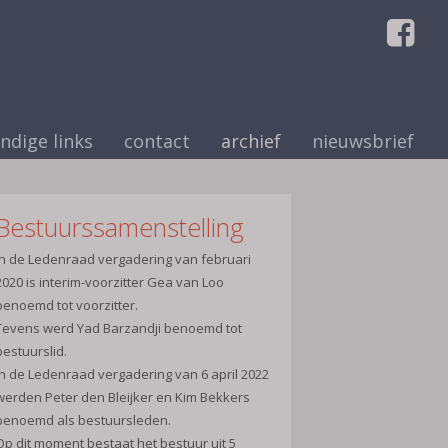
ndige links
contact
archief
nieuwsbrief
Bestuurssamenstelling
In de Ledenraad vergadering van februari
2020 is interim-voorzitter Gea van Loo
benoemd tot voorzitter.
Tevens werd Yad Barzandji benoemd tot
bestuurslid.
In de Ledenraad vergadering van 6 april 2022
werden Peter den Bleijker en Kim Bekkers
benoemd als bestuursleden.
Op dit moment bestaat het bestuur uit 5