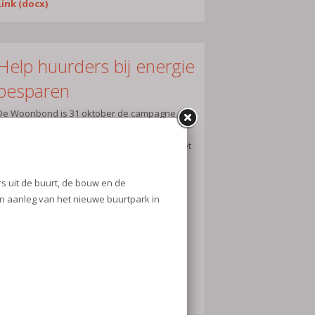
Link (docx)
Help huurders bij energie
besparen
De Woonbond is 31 oktober de campagne
‘Haal energie uit je rekening’ gestart om
huurders te helpen bij energie besparen. Met
inspirerende verhalen van huurders en met
energiebespaartips en uitleg
enthousiasmeren we huurders om zelf aan
de slag te gaan.
Help je mee om huurders te inspireren en
informeren?
Bron:
Woonbond
lees meer