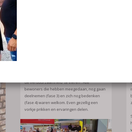
huurachterstand.
lees meer
Malberg
Op vrijdag 15 juli waren we te gast bij
Servatius en Maasveste Berben bouw die
voor onze bewoners in Malberg op 2 locaties
een frietwagen hebben laten voorrijden.
dit om de afronding van de 1e twee fases van
de verduurzaamheid 'te vieren'. Alle
bewoners die hebben meegedaan, nog gaan
deelnemen (fase 3) en zich nog bedenken
(fase 4) waren welkom. Even gezellig een
vorkje prikken en ervaringen delen.