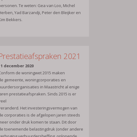
personen. Te weten: Gea van Loo, Michel
Herben, Yad Barzandji, Peter den Bleijker en
Kim Bekkers.
Prestatieafspraken 2021
11 december 2020
Conform de woningwet 2015 maken
de gemeente, woningcorporaties en
huurdersorganisaties in Maastricht al enige
jaren prestatieafspraken. Sinds 2015 is er
veel
veranderd. Het investeringsvermogen van
de corporaties is de afgelopen jaren steeds
meer onder druk komen te staan. Dit door
de toenemende belastingdruk (onder andere
verhoging verhuurdersheffing, oplopende