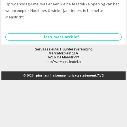
Op woensdag 4 mei was er een kleine feestelijke opening van het
wooncomplex Hoolhoes & winkel Jan Linders in Limmel te
Maastricht.
Servaassleutel Huurdersvereniging
Mercatorplein 11A
6216 CJ Maastricht
info@servaassleutel.nl
© 2026 -
pinsite.nl
-
sitemap
-
privacystatement/AVG